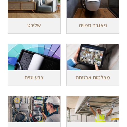
ניאגרה סמויה
שליכט
מצלמות אבטחה
צבע וטיח