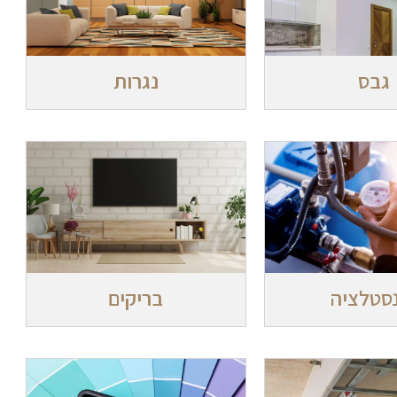
גבס
נגרות
סטלציה
בריקים