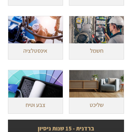
חשמל
אינסטלציה
שליכט
צבע וטיח
ברדנית - 15 שנות ניסיון