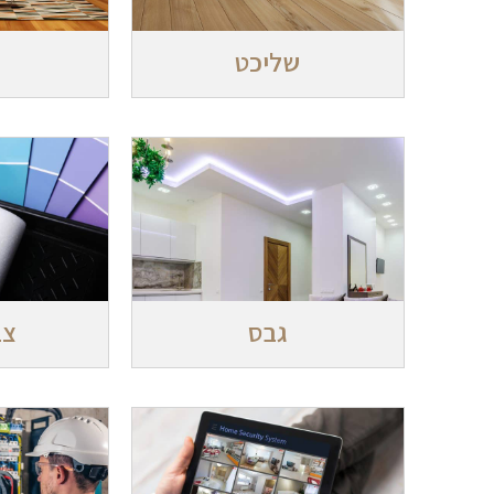
שליכט
גבס
צב