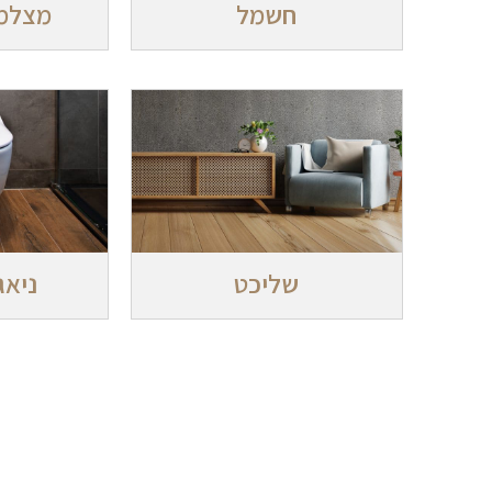
חשמל
מצלמ
שליכט
ניאג