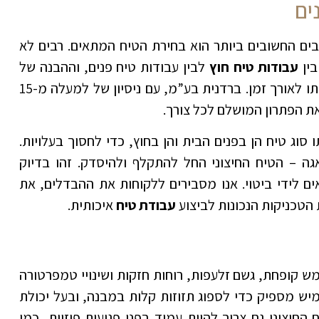
ים
בים החשובים ביותר הוא בחירת הטיח המתאים. רבים לא
בין
עבודות טיח חוץ
לבין עבודות טיח פנים, וההבנה של
הבדלים אלו קריטית להצלחת הפרויקט ועמידותו לאורך זמן. ברדנית בע”מ, עם ניסיון של למעלה מ-15
את הפתרון המושלם לכל צורך.
וג טיח הן בפנים הבית והן בחוץ, כדי לחסוך בעלויות.
ה – הטיח החיצוני החל להתקלף ולהיסדק. זהו בדיוק
ים לידי ביטוי. אנו מסבירים ללקוחות את ההבדלים, את
 הטכניקות הנכונות לביצוע
עבודת טיח
איכותית.
שמש קופחת, גשם זלעפות, רוחות חזקות ושינויי טמפרטורה
גמיש מספיק כדי לספוג תזוזות קלות במבנה, ובעל יכולת
החיצוני גם צריך להיות עמיד בפני פגיעות פיזיות, כמו